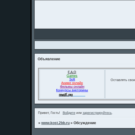
Объявление
F.A.Q
Games
Soft
Оставлять свои
Аниме онлайн
Фильмы онлайн
Конкурсы викторины
Привет, Гость!
Войдите
или
зарегистрируйтесь
.
»
www.kost.2bb.ru
»
Обсуждение