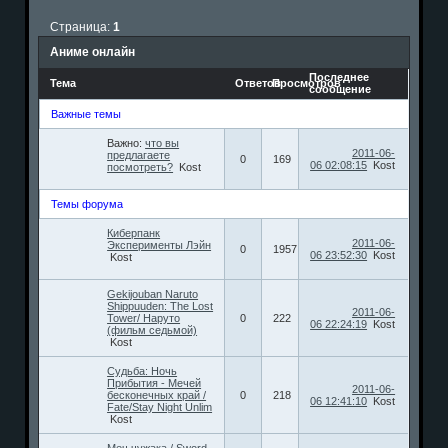
Страница:
1
Аниме онлайн
Последнее
Тема
Ответов
Просмотров
сообщение
Важные темы
Важно:
что вы
2011-06-
предлагаете
0
169
06 02:08:15
Kost
посмотреть?
Kost
Темы форума
Киберпанк
2011-06-
Эксперименты Лэйн
0
1957
06 23:52:30
Kost
Kost
Gekijouban Naruto
Shippuuden: The Lost
2011-06-
Tower/ Наруто
0
222
06 22:24:19
Kost
(фильм седьмой)
Kost
Судьба: Ночь
Прибытия - Мечей
2011-06-
бесконечных край /
0
218
06 12:41:10
Kost
Fate/Stay Night Unlim
Kost