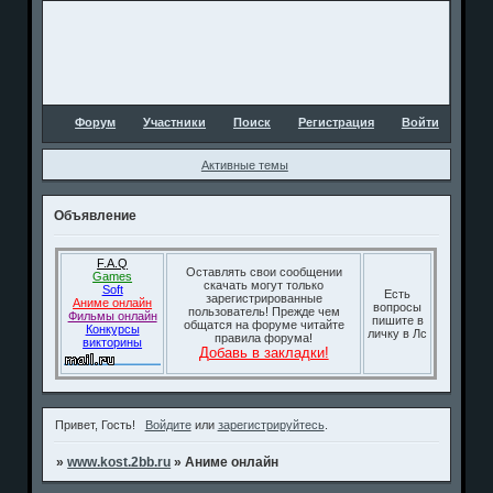
Форум
Участники
Поиск
Регистрация
Войти
Активные темы
Объявление
F.A.Q
Оставлять свои сообщении
Games
скачать могут только
Soft
Есть
зарегистрированные
Аниме онлайн
вопросы
пользователь! Прежде чем
Фильмы онлайн
пишите в
общатся на форуме читайте
Конкурсы
личку в Лс
правила форума!
викторины
Добавь в закладки!
Привет, Гость!
Войдите
или
зарегистрируйтесь
.
»
www.kost.2bb.ru
»
Аниме онлайн