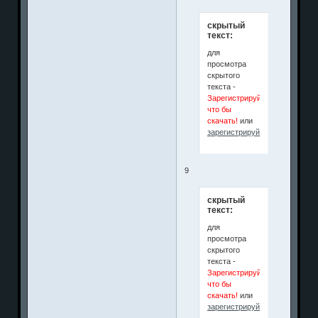
скрытый
текст:
для
просмотра
скрытого
текста -
Зарегистрируйся
что бы
скачать!
или
зарегистрируйтесь
.
9
скрытый
текст:
для
просмотра
скрытого
текста -
Зарегистрируйся
что бы
скачать!
или
зарегистрируйтесь
.