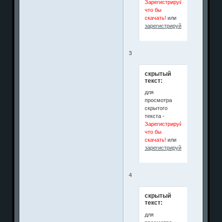
Зарегистрируйся
что бы
скачать!
или
зарегистрируйтесь
.
3
скрытый
текст:
для
просмотра
скрытого
текста -
Зарегистрируйся
что бы
скачать!
или
зарегистрируйтесь
.
4
скрытый
текст:
для