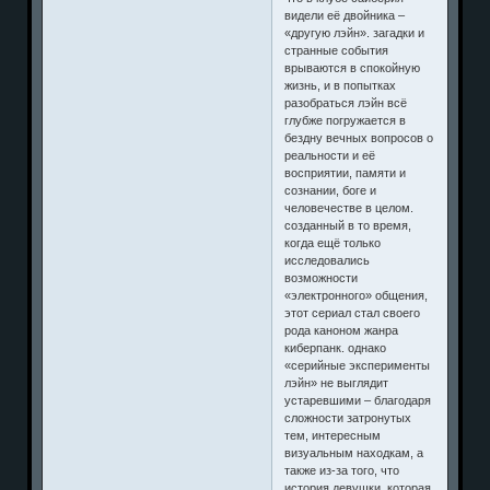
видели её двойника –
«другую лэйн». загадки и
странные события
врываются в спокойную
жизнь, и в попытках
разобраться лэйн всё
глубже погружается в
бездну вечных вопросов о
реальности и её
восприятии, памяти и
сознании, боге и
человечестве в целом.
созданный в то время,
когда ещё только
исследовались
возможности
«электронного» общения,
этот сериал стал своего
рода каноном жанра
киберпанк. однако
«серийные эксперименты
лэйн» не выглядит
устаревшими – благодаря
сложности затронутых
тем, интересным
визуальным находкам, а
также из-за того, что
история девушки, которая