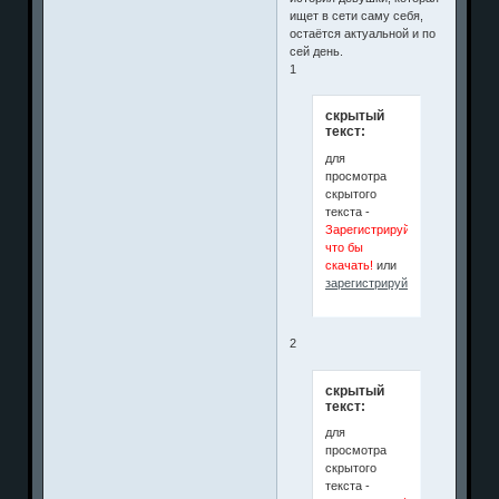
ищет в сети саму себя,
остаётся актуальной и по
сей день.
1
скрытый
текст:
для
просмотра
скрытого
текста -
Зарегистрируйся
что бы
скачать!
или
зарегистрируйтесь
.
2
скрытый
текст:
для
просмотра
скрытого
текста -