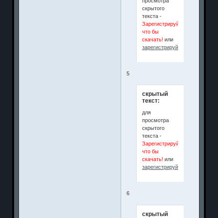
просмотра
скрытого
текста -
Зарегистрируйся
что бы
скачать!
или
зарегистрируйтесь
.
5
скрытый
текст:
для
просмотра
скрытого
текста -
Зарегистрируйся
что бы
скачать!
или
зарегистрируйтесь
.
6
скрытый