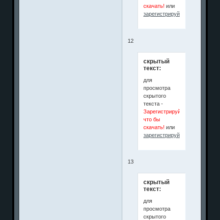
скачать!
или
зарегистрируйтесь
.
12
скрытый
текст:
для
просмотра
скрытого
текста -
Зарегистрируйся
что бы
скачать!
или
зарегистрируйтесь
.
13
скрытый
текст:
для
просмотра
скрытого