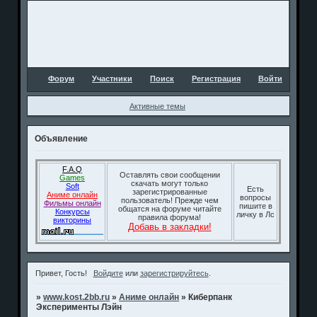
Форум
Участники
Поиск
Регистрация
Войти
Активные темы
Объявление
F.A.Q
Оставлять свои сообщении
Games
скачать могут только
Soft
Есть
зарегистрированные
Аниме онлайн
вопросы
пользователь! Прежде чем
Фильмы онлайн
пишите в
общатся на форуме читайте
Конкурсы
личку в Лс
правила форума!
викторины
Добавь в закладки!
Привет, Гость!
Войдите
или
зарегистрируйтесь
.
»
www.kost.2bb.ru
»
Аниме онлайн
»
Киберпанк
Эксперименты Лэйн