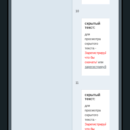
10
скрытый
текст:
для
просмотра
скрытого
текста -
Зарегистрируйся
что бы
скачать!
или
зарегистрируйтесь
.
11
скрытый
текст:
для
просмотра
скрытого
текста -
Зарегистрируйся
что бы