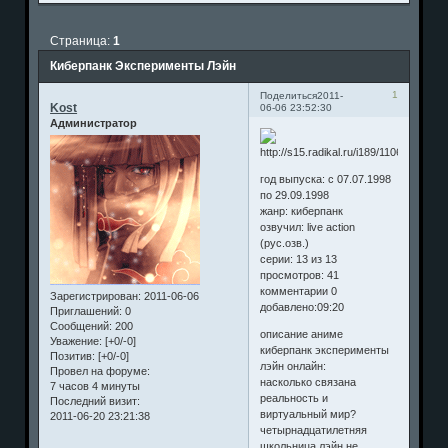
Страница:
1
Киберпанк Эксперименты Лэйн
1
Поделиться
2011-
Kost
06-06 23:52:30
Администратор
год выпуска: c 07.07.1998
по 29.09.1998
жанр: киберпанк
озвучил: live action
(рус.озв.)
серии: 13 из 13
просмотров: 41
комментарии 0
Зарегистрирован
: 2011-06-06
добавлено:09:20
Приглашений:
0
Сообщений:
200
описание аниме
Уважение:
[+0/-0]
киберпанк эксперименты
Позитив:
[+0/-0]
лэйн онлайн:
Провел на форуме:
насколько связана
7 часов 4 минуты
реальность и
Последний визит:
виртуальный мир?
2011-06-20 23:21:38
четырнадцатилетняя
школьница лэйн не