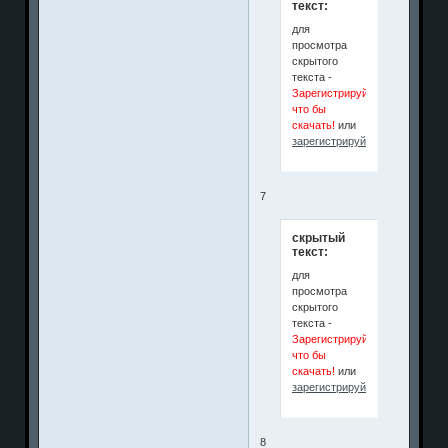
текст:
для
просмотра
скрытого
текста -
Зарегистрируйся
что бы
скачать!
или
зарегистрируйтесь
.
7
скрытый
текст:
для
просмотра
скрытого
текста -
Зарегистрируйся
что бы
скачать!
или
зарегистрируйтесь
.
8