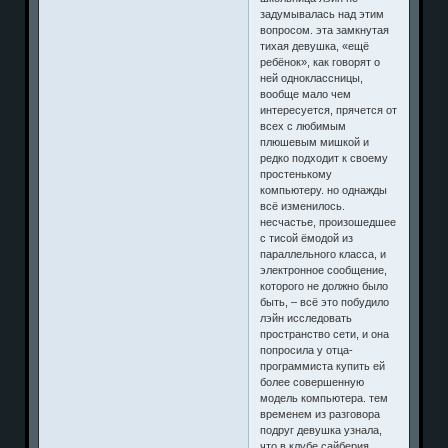
задумывалась над этим
вопросом. эта замкнутая
тихая девушка, «ещё
ребёнок», как говорят о
ней одноклассницы,
вообще мало чем
интересуется, прячется от
всех с любимым
плюшевым мишкой и
редко подходит к своему
простенькому
компьютеру. но однажды
всё изменилось.
несчастье, произошедшее
с тисой ёмодой из
параллельного класса, и
электронное сообщение,
которого не должно было
быть, – всё это побудило
лэйн исследовать
пространство сети, и она
попросила у отца-
программиста купить ей
более совершенную
модель компьютера. тем
временем из разговора
подруг девушка узнала,
что в клубе сайберия