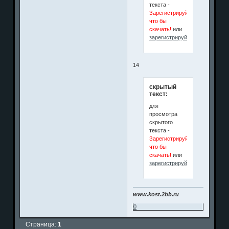
текста -
Зарегистрируйся
что бы
скачать!
или
зарегистрируйтесь
.
14
скрытый
текст:
для
просмотра
скрытого
текста -
Зарегистрируйся
что бы
скачать!
или
зарегистрируйтесь
.
www.kost.2bb.ru
0
Страница:
1