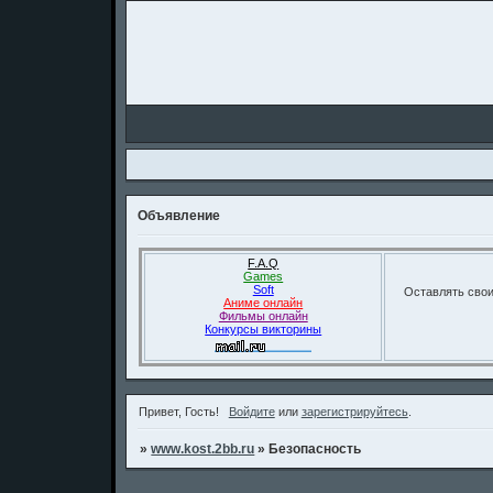
Объявление
F.A.Q
Games
Soft
Оставлять свои
Аниме онлайн
Фильмы онлайн
Конкурсы викторины
Привет, Гость!
Войдите
или
зарегистрируйтесь
.
»
www.kost.2bb.ru
»
Безопасность