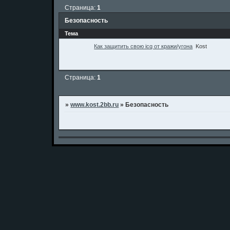
Страница:
1
Безопасность
Тема
Как защитить свою icq от кражи/угона
Kost
Страница:
1
»
www.kost.2bb.ru
»
Безопасность