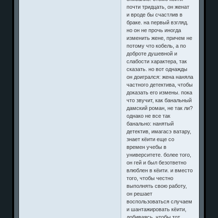
почти тридцать, он женат
и вроде бы счастлив в
браке. на первый взгляд.
но он не прочь иногда
изменить жене, причем не
потому что кобель, а по
доброте душевной и
слабости характера, так
сказать. но вот однажды
он доигрался: жена наняла
частного детектива, чтобы
доказать его измены. пока
что звучит, как банальный
дамский роман, не так ли?
однако не все так
банально: нанятый
детектив, имагасэ ватару,
знает кёити еще со
времен учебы в
университете. более того,
он гей и был безответно
влюблен в кёити. и вместо
того, чтобы честно
выполнять свою работу,
он решает
воспользоваться случаем
и шантажировать кёити,
добиваясь, чтобы тот