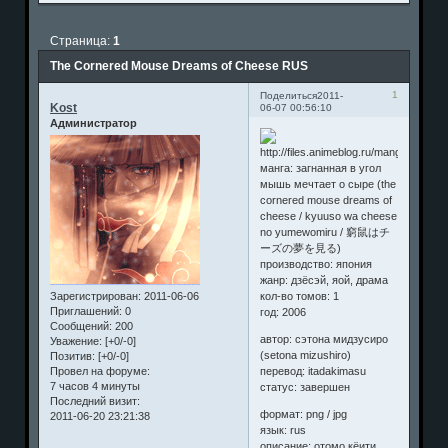
Страница:
1
The Cornered Mouse Dreams of Cheese RUS
1
Поделиться
2011-
Kost
06-07 00:56:10
Администратор
манга: загнанная в угол
мышь мечтает о сыре (the
cornered mouse dreams of
cheese / kyuuso wa cheese
no yumewomiru / 窮鼠はチ
ーズの夢を見る)
производство: япония
жанр: дзёсэй, яой, драма
Зарегистрирован
: 2011-06-06
кол-во томов: 1
Приглашений:
0
год: 2006
Сообщений:
200
автор: сэтона мидзусиро
Уважение:
[+0/-0]
(setona mizushiro)
Позитив:
[+0/-0]
Провел на форуме:
перевод: itadakimasu
7 часов 4 минуты
статус: завершен
Последний визит:
формат: png / jpg
2011-06-20 23:21:38
язык: rus
описание: отомо кёити