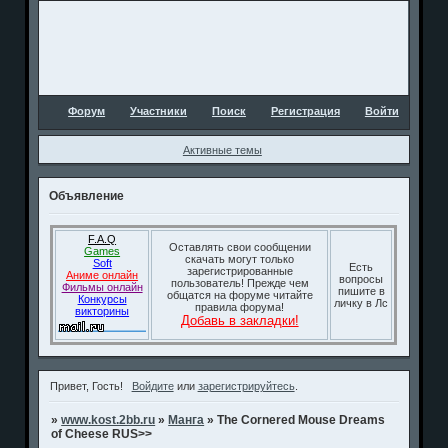
Форум
Участники
Поиск
Регистрация
Войти
Активные темы
Объявление
F.A.Q
Оставлять свои сообщении
Games
скачать могут только
Soft
Есть
зарегистрированные
Аниме онлайн
вопросы
пользователь! Прежде чем
Фильмы онлайн
пишите в
общатся на форуме читайте
Конкурсы
личку в Лс
правила форума!
викторины
Добавь в закладки!
Привет, Гость!
Войдите
или
зарегистрируйтесь
.
»
www.kost.2bb.ru
»
Манга
»
The Cornered Mouse Dreams
of Cheese RUS>>